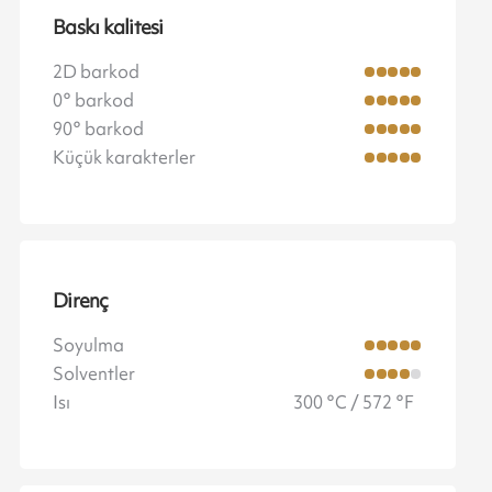
Baskı kalitesi
2D barkod
0° barkod
90° barkod
Küçük karakterler
Direnç
Soyulma
Solventler
Isı
300 °C / 572 °F