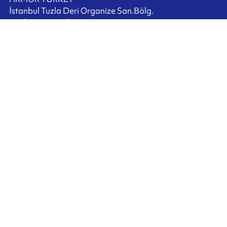
İstanbul Tuzla Deri Organize San.Bölg.
Kazlıçeşme Cad.No:13
P.K 34957 Tuzla / İstanbul
TURKEY
+90 216 517 2520
Bize Ulaşın
Ink'side
Hesabım
TR