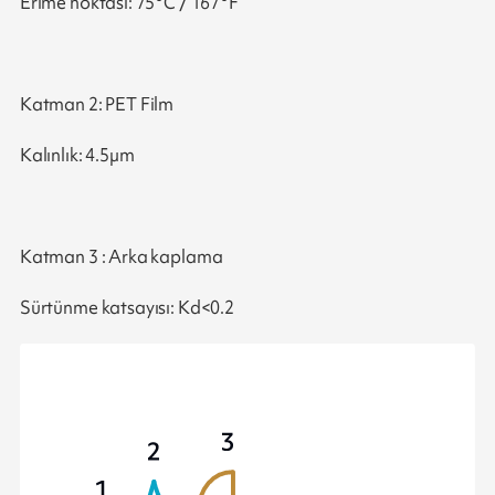
Erime noktası: 75°C / 167°F
Katman 2: PET Film
Kalınlık: 4.5µm
Katman 3 : Arka kaplama
Sürtünme katsayısı: Kd<0.2