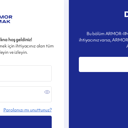
Bu bölüm ARMOR-IIMA
na hoş geldiniz!
ihtiyacınız varsa, ARMOR-
tmek için ihtiyacınız olan tüm
eyin ve izleyin.
Parolanızı mı unuttunuz?