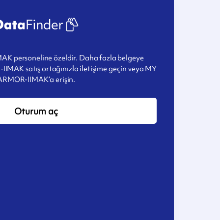
K personeline özeldir. Daha fazla belgeye
IIMAK satış ortağınızla iletişime geçin veya MY
ARMOR-IIMAK’a erişin.
Oturum aç