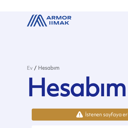
Ev
Hesabım
Hesabım
İstenen sayfaya er