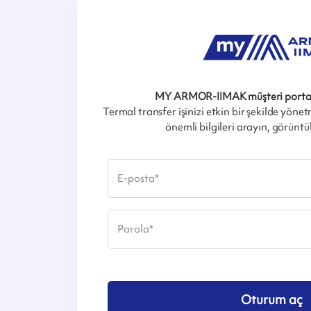
MY ARMOR-IIMAK müşteri portalı
Termal transfer işinizi etkin bir şekilde yöne
önemli bilgileri arayın, görüntül
E-posta
*
Parola
*
Oturum aç