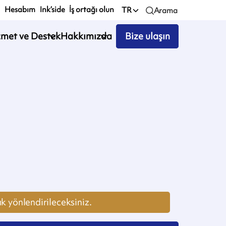
Hesabım
Ink’side
İş ortağı olun
TR
Arama
zmet ve Destek
Hakkımızda
Bize ulaşın
k yönlendirileceksiniz.