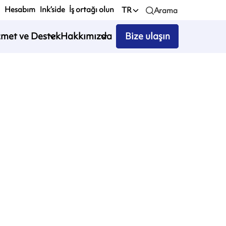
Hesabım
Ink’side
İş ortağı olun
TR
Arama
zmet ve Destek
Hakkımızda
Bize ulaşın