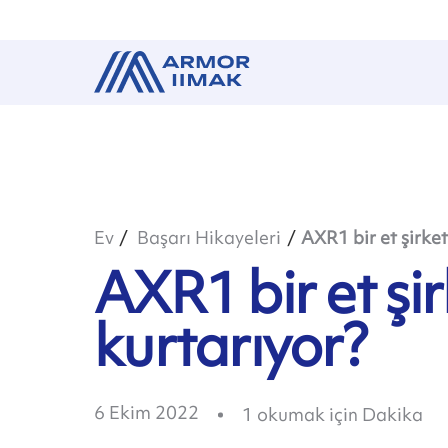
Ev
Başarı Hikayeleri
AXR1 bir et şirket
AXR1 bir et şir
kurtarıyor?
6 Ekim 2022
1
okumak için Dakika