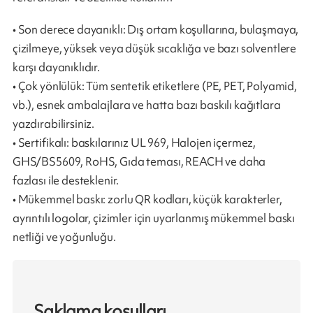
• Son derece dayanıklı: Dış ortam koşullarına, bulaşmaya,
çizilmeye, yüksek veya düşük sıcaklığa ve bazı solventlere
karşı dayanıklıdır.
• Çok yönlülük: Tüm sentetik etiketlere (PE, PET, Polyamid,
vb.), esnek ambalajlara ve hatta bazı baskılı kağıtlara
yazdırabilirsiniz.
• Sertifikalı: baskılarınız UL 969, Halojen içermez,
GHS/BS5609, RoHS, Gıda teması, REACH ve daha
fazlası ile desteklenir.
• Mükemmel baskı: zorlu QR kodları, küçük karakterler,
ayrıntılı logolar, çizimler için uyarlanmış mükemmel baskı
netliği ve yoğunluğu.
Saklama koşulları