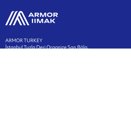
ARMOR TURKEY
İstanbul Tuzla Deri Organize San.Bölg.
Kazlıçeşme Cad.No:13
P.K 34957 Tuzla / İstanbul
TURKEY
+90 216 517 2520
Bize Ulaşın
Ink'side