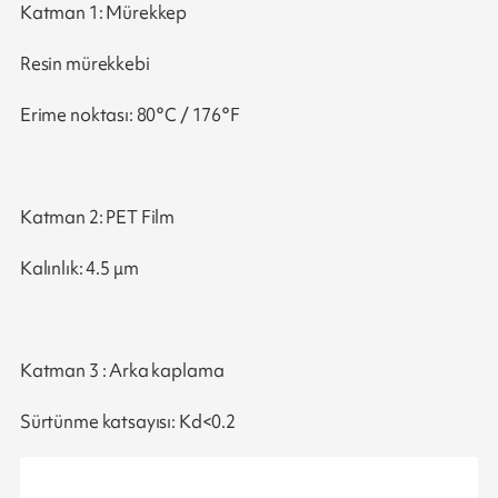
Katman 1: Mürekkep
Resin mürekkebi
Erime noktası: 80°C / 176°F
Katman 2: PET Film
Kalınlık: 4.5 μm
Katman 3 : Arka kaplama
Sürtünme katsayısı: Kd<0.2