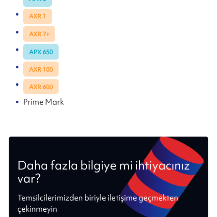
AXR 1
AXR 7+
APX 650
AXR 100
AXR 600
Prime Mark
Daha fazla bilgiye mi ihtiyacınız
var?
Temsilcilerimizden biriyle iletişime geçmekten
çekinmeyin