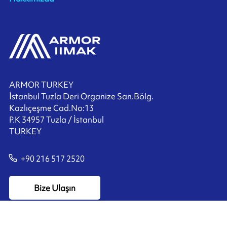
ARMOR TURKEY
İstanbul Tuzla Deri Organize San.Bölg.
Kazlıçeşme Cad.No:13
P.K 34957 Tuzla / İstanbul
TURKEY
+90 216 517 2520
Bize Ulaşın
Ink'side