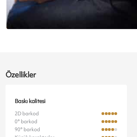
Özellikler
Baskı kalitesi
2D barkod
0° barkod
90° barkod