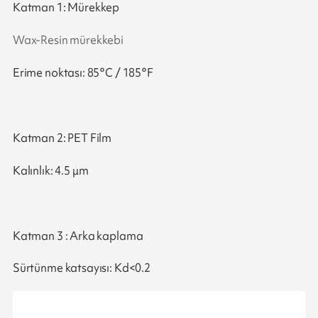
Katman 1: Mürekkep
Wax-Resin mürekkebi
Erime noktası: 85°C / 185°F
Katman 2: PET Film
Kalınlık: 4.5 μm
Katman 3 : Arka kaplama
Sürtünme katsayısı: Kd<0.2