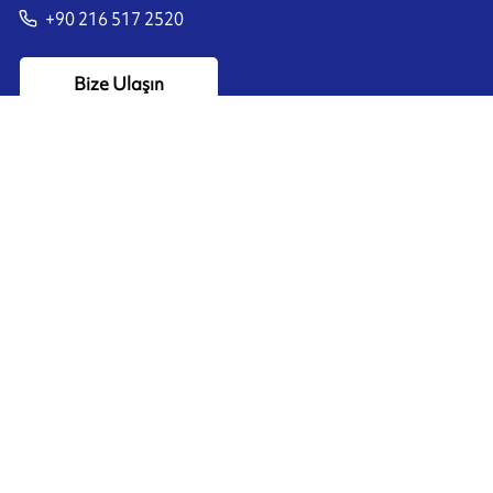
+90 216 517 2520
Bize Ulaşın
Ink'side
Hesabım
TR
Çerezleri yönet
ARMOR-IIMAK copyright ©
2026