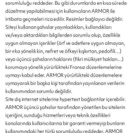
sorumluluğu reddeder. Bu gibi durumlarda en kısa sürede
düzeltme yapılabilmesi için kullanıcıların ARMOR ile
irtibata geçmeleri rica edilir. Resimler bağlayıcı değildir.
Siteyi kullanan şahıslar yayınladıkları, kullandıkları
ve/veya aktardıkları bilgilerden sorumlu olup, özellikle
uygun olmayan içerikler (örf ve adetlere uygun olmayan,
bir ırka yönelik kin, nefret ve öfkeyi kışkırtan, pedofili…)
veya üçüncü şahısların haklarını (fikri mülkiyet hakları…)
korumaya yönelik yürürlükteki Fransız düzenlemelerine
uymayı kabul eder. ARMOR yürürlükteki düzenlemelere
uymayarak bir başka kişi tarafından yayınlanan verilerin
kullanımından sorumlu değildir.
Site dış internet sitelerine hypertext bağlantılar içerebilir.
ARMOR üçüncü şahıslar tarafından yönetilen bu sitelerin
içeriğini, sunduğu hizmetleri veya teknik özellikleri
konularında kullanıcılarına bir garanti vermeyip bunların
kullanımındaki her türlü sorumluluğu reddeder. ARMOR