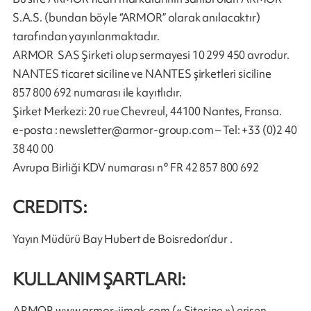
S.A.S. (bundan böyle “ARMOR” olarak anılacaktır)
tarafından yayınlanmaktadır.
ARMOR SAS Şirketi olup sermayesi 10 299 450 avrodur.
NANTES ticaret siciline ve NANTES şirketleri siciline
857 800 692 numarası ile kayıtlıdır.
Şirket Merkezi: 20 rue Chevreul, 44100 Nantes, Fransa.
e-posta :
newsletter@armor-group.com
– Tel: +33 (0)2 40
38 40 00
Avrupa Birliği KDV numarası n° FR 42 857 800 692
CREDITS:
Yayın Müdürü Bay Hubert de Boisredon’dur .
KULLANIM ŞARTLARI:
ARMOR www.armor-iimak.com (« Sitesine ») erişen