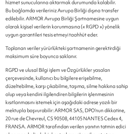
hizmet sunucularına aktarmak durumunda kalabilir.
Bu bağlamda verileriniz Avrupa Birliği dışına transfer
edilebilir. ARMOR Avrupa Birliği Şartnamesine uygun
olarak kişisel verilerin korunmasına (« RGPD ») yönelik
uygun garantileri tesis etmeyi taahhüt eder.
Toplanan veriler yürürlükteki şartnamenin gerektirdiği
maksimum süre boyunca saklanır.
RGPD ve ulusal Bilgi işlem ve Özgürlükler yasaları
çerçevesinde, kullanıcı bu bilgilere erişebilme,
düzeltebilme, karşı çıkabilme, taşıma, silme hakkına sahip
olup veya kendini ilgilendiren bilgilerin işlenmesinin
kısıtlanmasını istemek için aşağıdaki adrese yazılı bir
mektupla başvurabilir: ARMOR SAS, DPO’nun dikkatine,
20 rue de Chevreul, CS 90508, 44105 NANTES Cedex 4,
FRANSA. ARMOR tarafından verilen yanıtın tatmin edici