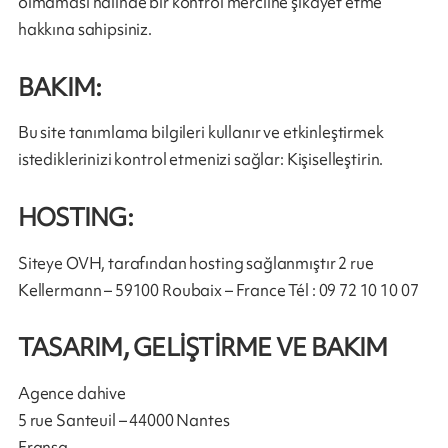
olmaması halinde bir kontrol merciine şikayet etme
hakkına sahipsiniz.
BAKIM:
Bu site tanımlama bilgileri kullanır ve etkinleştirmek
istediklerinizi kontrol etmenizi sağlar: Kişiselleştirin.
HOSTING:
Siteye OVH, tarafından hosting sağlanmıştır 2 rue
Kellermann – 59100 Roubaix – France Tél : 09 72 10 10 07
TASARIM, GELİŞTİRME VE BAKIM
Agence dahive
5 rue Santeuil – 44000 Nantes
Fransa