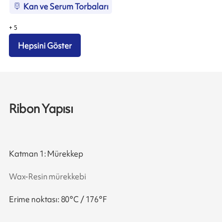
Kan ve Serum Torbaları
+
5
Hepsini Göster
Ribon Yapısı
Katman 1: Mürekkep
Wax-Resin mürekkebi
Erime noktası: 80°C / 176°F