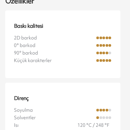
Özellikler
Baskı kalitesi
2D barkod
0° barkod
90° barkod
Küçük karakterler
Direnç
Soyulma
Solventler
Isı
120 °C / 248 °F