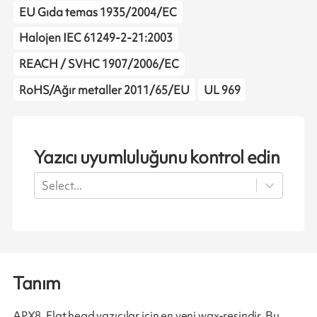
EU Gıda temas 1935/2004/EC
Halojen IEC 61249-2-21:2003
REACH / SVHC 1907/2006/EC
RoHS/Ağır metaller 2011/65/EU
UL 969
Yazıcı uyumluluğunu kontrol edin
Select...
Tanım
APX8, Flat head yazıcılar için en yeni wax-resindir. Bu