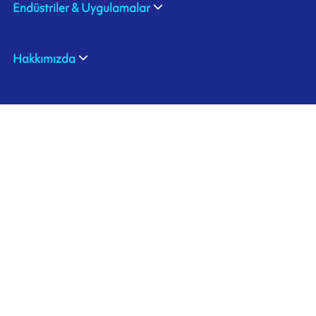
Endüstriler & Uygulamalar
Hakkımızda
ARMOR TURKEY
İstanbul Tuzla Deri Organize San.Bölg.
Kazlıçeşme Cad.No:13
P.K 34957 Tuzla / İstanbul
TURKEY
+90 216 517 2520