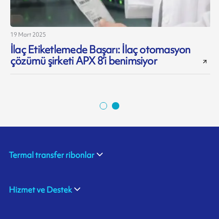
19 Mart 2025
1
İlaç Etiketlemede Başarı: İlaç otomasyon
çözümü şirketi APX 8’i benimsiyor
Termal transfer ribonlar
Hizmet ve Destek