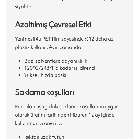
siyahtır.
Azaltılmış Çevresel Etki
Yeni nesil 4µ PET film sayesinde %12 daha az
plastik kullanır. Aynı zamanda:
Bazı solventlere dayanıklılık
120°C/248°F’a kadar ısı direnci
Yüksek hızda baskı
Saklama koşulları
Ribonları aşağıdaki saklama koşullarına uygun
olarak üretim tarihinden itibaren 12 ay içinde
kullanmanızı öneririz.
Işıktan uzak tutun