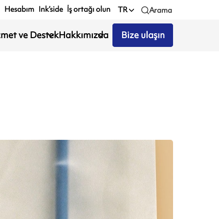
Hesabım
Ink’side
İş ortağı olun
TR
Arama
zmet ve Destek
Hakkımızda
Bize ulaşın