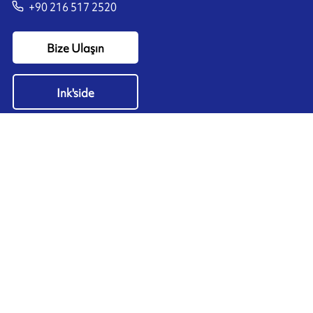
+90 216 517 2520
Bize Ulaşın
Ink'side
Hesabım
TR
Çerezleri yönet
ARMOR-IIMAK copyright ©
2026