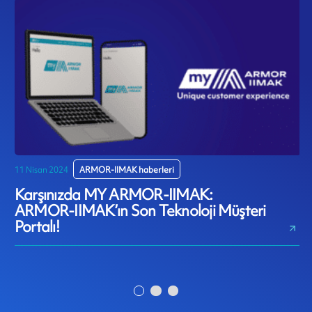
11 Nisan 2024
ARMOR-IIMAK haberleri
1
Karşınızda MY ARMOR-IIMAK:
W
ARMOR-IIMAK’ın Son Teknoloji Müşteri
Portalı!