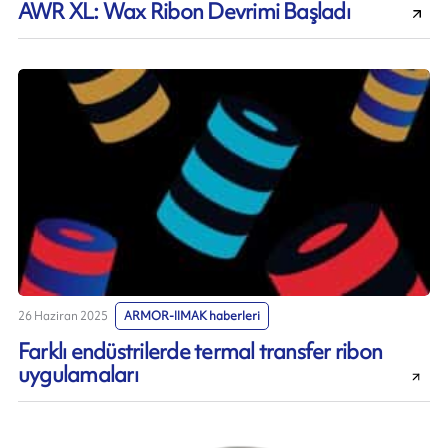
AWR XL: Wax Ribon Devrimi Başladı
26 Haziran 2025
ARMOR-IIMAK haberleri
Farklı endüstrilerde termal transfer ribon
uygulamaları