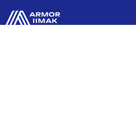
ARMOR TURKEY
İstanbul Tuzla Deri Organize San.Bölg.
Kazlıçeşme Cad.No:13
P.K 34957 Tuzla / İstanbul
TURKEY
+90 216 517 2520
Bize Ulaşın
Ink'side