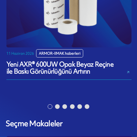
11 Haziran 2026
ARMOR-IIMAK haberleri
1
Yeni AXR® 600UW Opak Beyaz Reçine
ile Baskı Görünürlüğünü Artırın
S
Seçme Makaleler