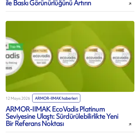
ile Baskı Görünürlüğünü Artırın
12 Mayıs 2026
ARMOR-IIMAK haberleri
ARMOR-IIMAK EcoVadis Platinum
Seviyesine Ulaştı: Sürdürülebilirlikte Yeni
Bir Referans Noktası