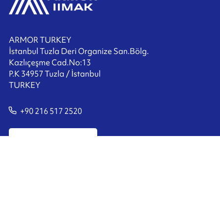
ARMOR TURKEY
İstanbul Tuzla Deri Organize San.Bölg.
Kazlıçeşme Cad.No:13
P.K 34957 Tuzla / İstanbul
TURKEY
+90 216 517 2520
Bize Ulaşın
Ink'side
Hesabım