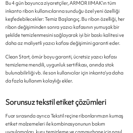
Bu 4 gün boyunca ziyaretçiler, ARMOR IIMAK’ın tüm
inkanto ribon kullanıcılarına sunduğu özel yeni özelliği
keşfedebilecekler: Temiz Başlangıç. Bu ribon özelliği, her
ribon değişiminden sonra yazıcı kafasının yumuşak bir
şekilde temizlenmesini sağlayarak iyi bir baskı kalitesi ve
daha az maliyetli yazıcı kafası değişimini garanti eder.
Clean Start, ömür boyu garanti, ücretsiz yazıcı kafası
temizleme mendili, uygunluk sertifikası, anında stok
bulunabilirliği vb. ile son kullanıcılar için inkanto’ya daha
da fazla kullanım kolaylığı ekler.
Sorunsuz tekstil etiket çözümleri
Fuar sırasında ayrıca Tekstil reçine ribonlarımızın kumaş
etiket malzemeleri ile kombinasyonunun bakım
uygulamaları, kuru temizleme ve çamaşırhane için nasıl