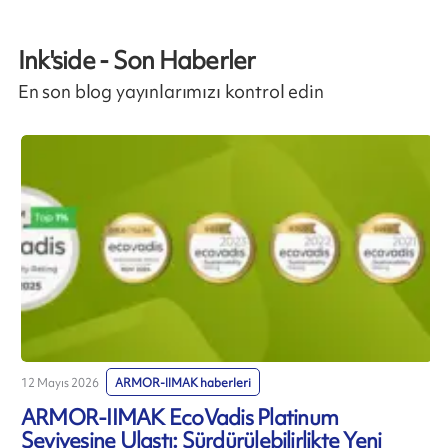
Ink'side - Son Haberler
En son blog yayınlarımızı kontrol edin
12 Mayıs 2026
ARMOR-IIMAK haberleri
7
ARMOR-IIMAK EcoVadis Platinum
Seviyesine Ulaştı: Sürdürülebilirlikte Yeni