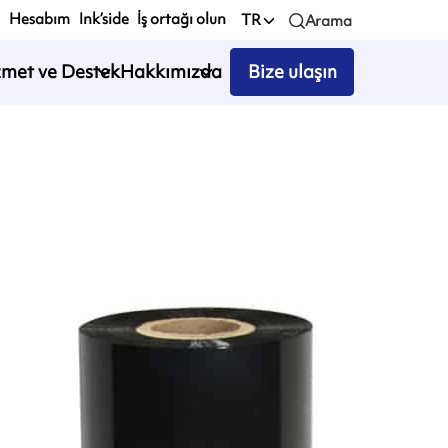
Hesabım
Ink’side
İş ortağı olun
TR
Arama
zmet ve Destek
Hakkımızda
Bize ulaşın